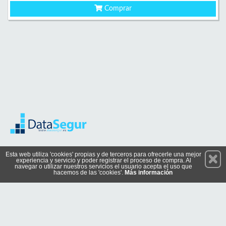
Comprar
Permanece atento a nuestras novedades y promociones
Esta web utiliza 'cookies' propias y de terceros para ofrecerle una mejor
experiencia y servicio y poder registrar el proceso de compra. Al
Suscríbete
navegar o utilizar nuestros servicios el usuario acepta el uso que
hacemos de las 'cookies'.
Más información
Conócenos
Privacidad
Cómo llegar
Condiciones de Uso