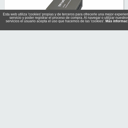
Esta web utiliza 'cookies' propias y de terceros para ofrecerle una mejor experien
servicio y poder registrar el proceso de compra. Al navegar o utilizar nuestro
servicios el usuario acepta el uso que hacemos de las 'cookies'.
Más informac
TP-LINK MC100CM Conversor Medios Multi Modo 10-100
Referencia: MC100CM
Marca: TP-LINK
32,95 €
En stock
Comprar