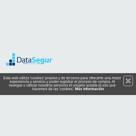
Permanece atento a nuestras novedades y promociones
Esta web utiliza 'cookies' propias y de terceros para ofrecerle una mejor
experiencia y servicio y poder registrar el proceso de compra. Al
Suscríbete
navegar o utilizar nuestros servicios el usuario acepta el uso que
hacemos de las 'cookies'.
Más información
Conócenos
Privacidad
Cómo llegar
Condiciones de Uso
Cookies
© 2026 Copyright:
catalogo.datasegur.es