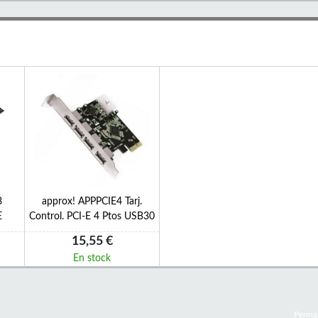
8
approx! APPPCIE4 Tarj.
E
Control. PCI-E 4 Ptos USB30
15,55 €
En stock
Perma