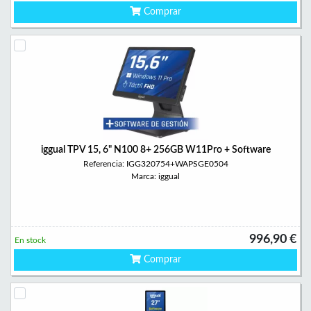
Comprar
iggual TPV 15, 6" N100 8+ 256GB W11Pro + Software
Referencia: IGG320754+WAPSGE0504
Marca: iggual
996,90 €
En stock
Comprar