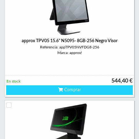
approx TPV05 15.6" N5095- 8GB-256 Negro Visor
Referencia: appTPV05NVFDG8-256
Marca: approx!
544,40 €
En stock
Comprar