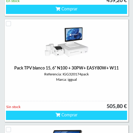
459,20 €
En stock
Comprar
Pack TPV blanco 15, 6" N100 + 30PW+ EASY80W+ W11
Referencia: IGG320174pack
Marca: iggual
505,80 €
Sin stock
Comprar