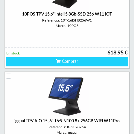
10POS TPV 15.6" Intel i5 8Gb-SSD 256 W11 IOT
Referencia: 10T-16I5H8256W1
Marca: 10POS
618,95 €
En stock
Comprar
iggual TPV AIO 15, 6" 16:9 N100 8+ 256GB WiFi W11Pro
Referencia: IGG320754
Marca: iggual