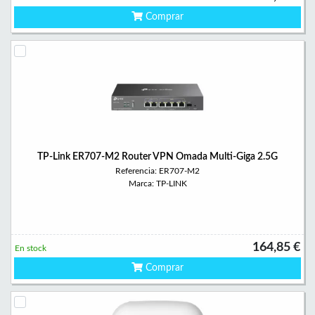
Comprar
TP-Link ER707-M2 Router VPN Omada Multi-Giga 2.5G
Referencia: ER707-M2
Marca: TP-LINK
164,85 €
En stock
Comprar