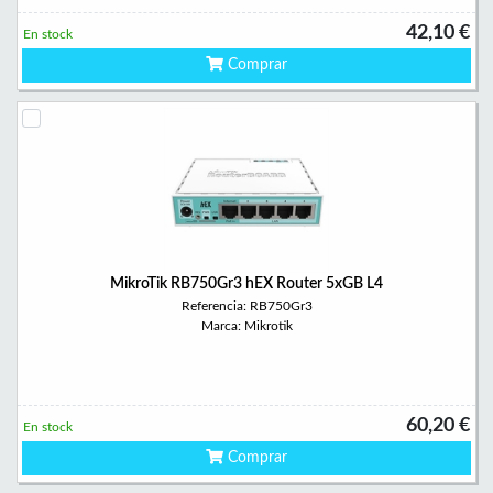
42,10 €
En stock
Comprar
MikroTik RB750Gr3 hEX Router 5xGB L4
Referencia: RB750Gr3
Marca: Mikrotik
60,20 €
En stock
Comprar