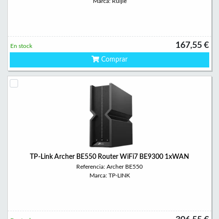
Marca: Ruijie
167,55 €
En stock
Comprar
TP-Link Archer BE550 Router WiFi7 BE9300 1xWAN
Referencia: Archer BE550
Marca: TP-LINK