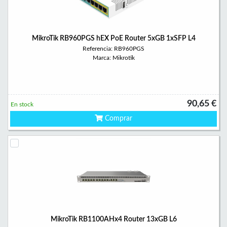
MikroTik RB960PGS hEX PoE Router 5xGB 1xSFP L4
Referencia: RB960PGS
Marca: Mikrotik
90,65 €
En stock
Comprar
MikroTik RB1100AHx4 Router 13xGB L6