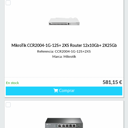
MikroTik CCR2004-1G-12S+ 2XS Router 12x10Gb+ 2X25Gb
Referencia: CCR2004-1G-12S+2XS
Marca: Mikrotik
581,15 €
En stock
Comprar