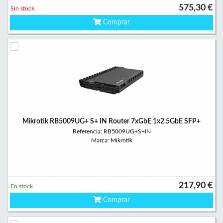
575,30 €
Sin stock
Comprar
Mikrotik RB5009UG+ S+ IN Router 7xGbE 1x2.5GbE SFP+
Referencia: RB5009UG+S+IN
Marca: Mikrotik
217,90 €
En stock
Comprar