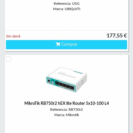
Referencia: USG
Marca: UBIQUITI
177,55 €
Sin stock
Comprar
MikroTik RB750r2 hEX lite Router 5x10-100 L4
Referencia: RB750r2
Marca: Mikrotik