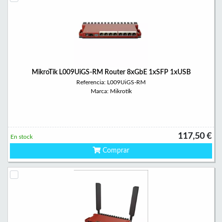
MikroTik L009UiGS-RM Router 8xGbE 1xSFP 1xUSB
Referencia: L009UiGS-RM
Marca: Mikrotik
117,50 €
En stock
Comprar