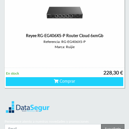
Reyee RG-EG406XS-P Router Cloud 6xmGb
Referencia: RG-EG406XS-P
Marca: Ruijie
228,30 €
En stock
Comprar
Permanece atento a nuestras novedades y promociones
Suscríbete