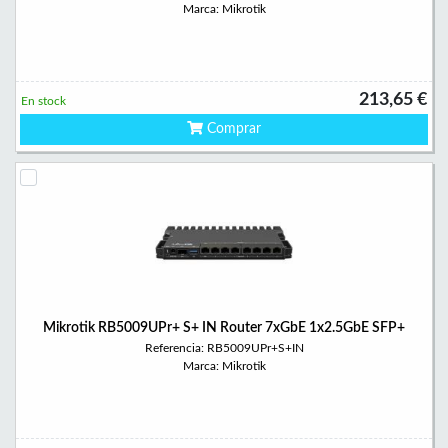
Marca: Mikrotik
213,65 €
En stock
Comprar
Mikrotik RB5009UPr+ S+ IN Router 7xGbE 1x2.5GbE SFP+
Referencia: RB5009UPr+S+IN
Marca: Mikrotik