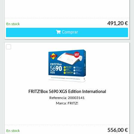
491,20 €
En stock
Comprar
FRITZ!Box 5690 XGS Edition International
Referencia: 20003141
Marca: FRITZ!
556,00 €
En stock