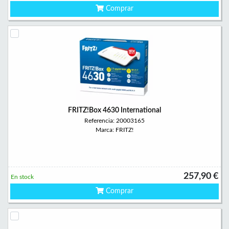
Comprar
FRITZ!Box 4630 International
Referencia: 20003165
Marca: FRITZ!
257,90 €
En stock
Comprar