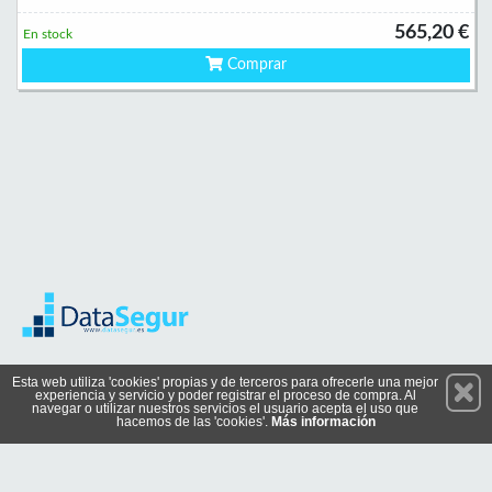
565,20 €
En stock
Comprar
Permanece atento a nuestras novedades y promociones
Esta web utiliza 'cookies' propias y de terceros para ofrecerle una mejor
experiencia y servicio y poder registrar el proceso de compra. Al
Suscríbete
navegar o utilizar nuestros servicios el usuario acepta el uso que
hacemos de las 'cookies'.
Más información
Conócenos
Privacidad