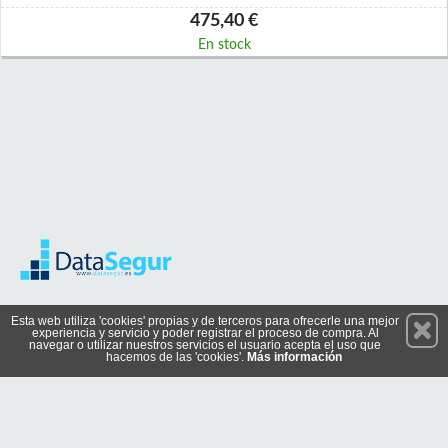
475,40 €
En stock
Permanece atento a nuestras novedades y promociones
Esta web utiliza 'cookies' propias y de terceros para ofrecerle una mejor
experiencia y servicio y poder registrar el proceso de compra. Al
Suscríbete
navegar o utilizar nuestros servicios el usuario acepta el uso que
hacemos de las 'cookies'.
Más información
Conócenos
Privacidad
Cómo llegar
Condiciones de Uso