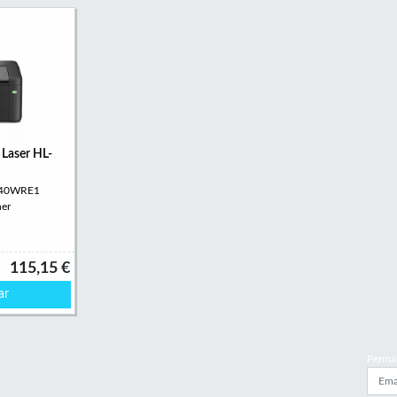
 Laser HL-
1240WRE1
her
115,15 €
ar
Perma