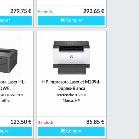
279,75 €
293,65 €
En stock
prar
Comprar
ora Laser HL-
HP Impresora Laserjet M209d-
0DWE
Duplex-Blanca
LL2400DWERE1
Referencia: 8J9L0F
Brother
Marca: HP
123,50 €
85,85 €
Sin stock
prar
Comprar