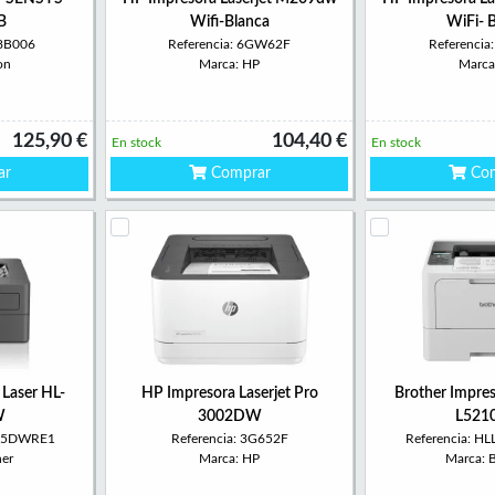
B
Wifi-Blanca
WiFi- 
68B006
Referencia: 6GW62F
Referenci
on
Marca: HP
Marca
125,90 €
104,40 €
En stock
En stock
ar
Comprar
Com
 Laser HL-
HP Impresora Laserjet Pro
Brother Impres
W
3002DW
L521
445DWRE1
Referencia: 3G652F
Referencia: 
her
Marca: HP
Marca: 