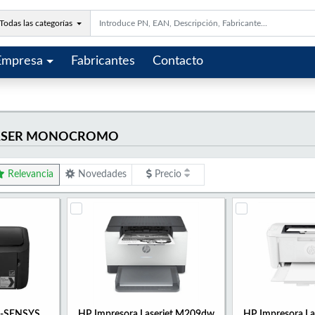
Todas las categorías
Empresa
Fabricantes
Contacto
LÁSER MONOCROMO
Relevancia
Novedades
Precio
 i-SENSYS
HP Impresora Laserjet M209dw
HP Impresora L