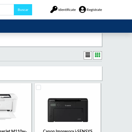
Buscar
Identifícate
Regístrate
aserJet M110w-
Canon Impresora i-SENSYS