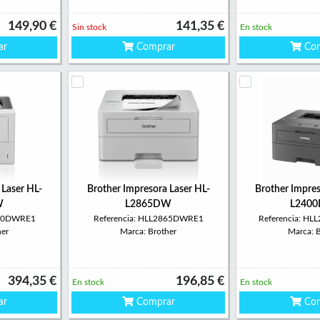
149,90 €
141,35 €
Sin stock
En stock
ar
Comprar
Com
 Laser HL-
Brother Impresora Laser HL-
Brother Impres
W
L2865DW
L240
210DWRE1
Referencia: HLL2865DWRE1
Referencia: H
her
Marca: Brother
Marca: 
394,35 €
196,85 €
En stock
En stock
ar
Comprar
Com