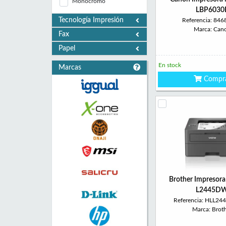
Monocromo
LBP6030
Tecnología Impresión
Referencia: 84
Marca: Can
Fax
Papel
En stock
Marcas
Compr
Brother Impresora
L2445D
Referencia: HLL2
Marca: Brot