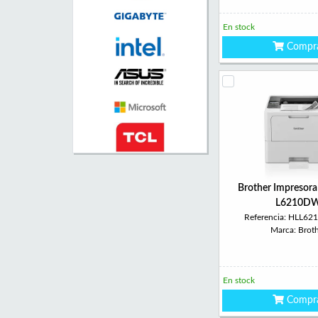
En stock
Compr
Brother Impresora
L6210D
Referencia: HLL6
Marca: Brot
En stock
Compr