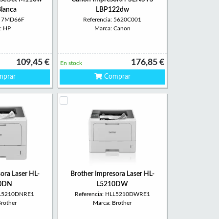
Blanca
LBP122dw
a: 7MD66F
Referencia: 5620C001
: HP
Marca: Canon
109,45 €
176,85 €
En stock
prar
Comprar
ora Laser HL-
Brother Impresora Laser HL-
0DN
L5210DW
HLL5210DNRE1
Referencia: HLL5210DWRE1
Brother
Marca: Brother